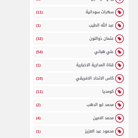
سهرات سودانية
(11)
عبد الله الطيب
(1)
عثمان ذوالنون
(32)
علي هباني
(54)
قناة المدارية الاخبارية
(1)
كاس الاتحاد الافريقي
(10)
كومديا
(11)
محمد ابو الدهب
(2)
محمد الامين
(4)
محمود عبد العزيز
(1)