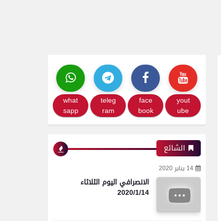
what
teleg
face
yout
sapp
ram
book
ube
الشائع
14 يناير 2020
الانصرافي اليوم الثلاثاء
2020/1/14