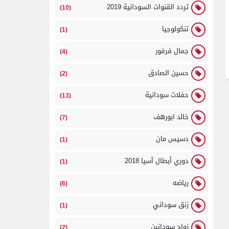
تردد القنوات السودانية 2019
(10)
تنكولوجيا
(1)
جمال فرفور
(4)
حسين الصادق
(2)
حفلات سودانية
(13)
خالد ابورهف
(7)
دسيس مان
(1)
دوري أبطال آسيا 2018
(1)
رياضه
(6)
زنق سوداني
(1)
زواج سودانين
(2)