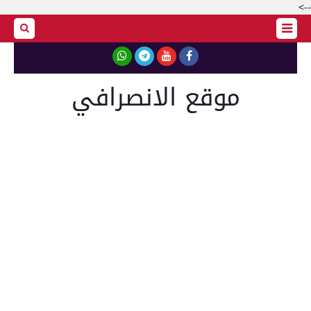
-->
موقع الانصرافي