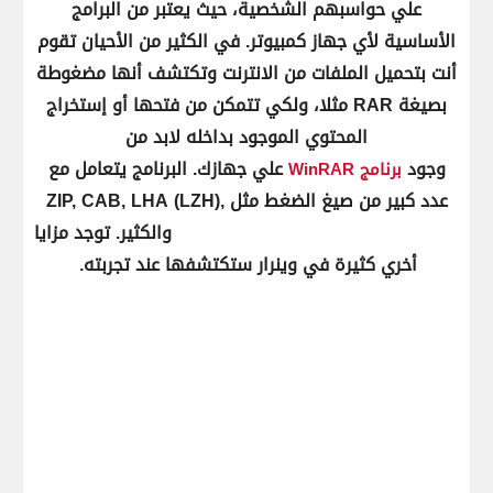
علي حواسبهم الشخصية، حيث يعتبر من البرامج
الأساسية لأي جهاز كمبيوتر. في الكثير من الأحيان تقوم
أنت بتحميل الملفات من الانترنت وتكتشف أنها مضغوطة
بصيغة RAR مثلا، ولكي تتمكن من فتحها أو إستخراج
المحتوي الموجود بداخله لابد من
وجود
علي جهازك. البرنامج يتعامل مع
برنامج WinRAR
عدد كبير من صيغ الضغط مثل ZIP, CAB, LHA (LZH),
TAR, TAR.GZ, TAR.BZ2, BH, RAR والكثير. توجد مزايا
أخري كثيرة في وينرار ستكتشفها عند تجربته.