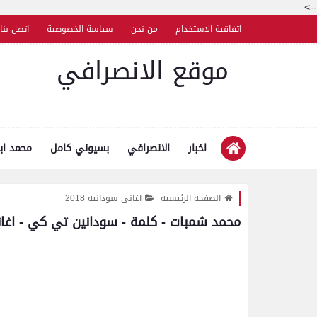
-->
اتفاقية الاستخدام
من نحن
سياسة الخصوصية
اتصل بنا
موقع الانصرافي
اخبار
الانصرافي
بسيوني كامل
محمد اب
الصفحة الرئيسية
اغاني سودانية 2018
محمد شمبات - كلمة - سودانين تي كي - اغاني س