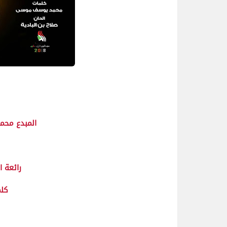
المبدع محمد
رائعة ا
كل