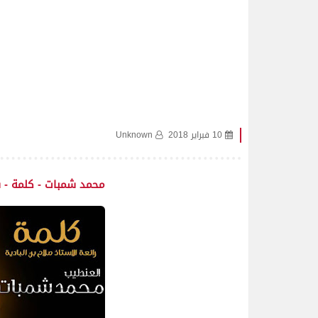
10 فبراير 2018
Unknown
محمد شمبات - كلمة - سو