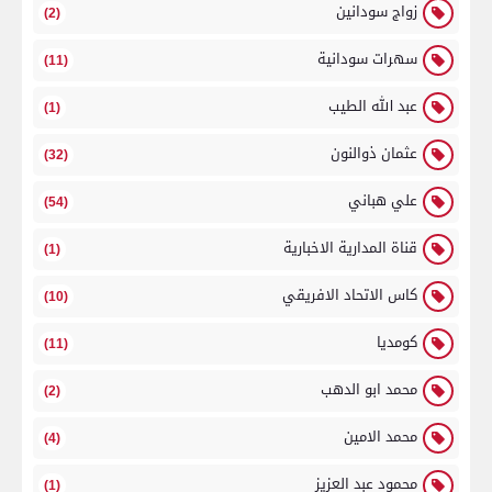
زواج سودانين
(2)
سهرات سودانية
(11)
عبد الله الطيب
(1)
عثمان ذوالنون
(32)
علي هباني
(54)
قناة المدارية الاخبارية
(1)
كاس الاتحاد الافريقي
(10)
كومديا
(11)
محمد ابو الدهب
(2)
محمد الامين
(4)
محمود عبد العزيز
(1)