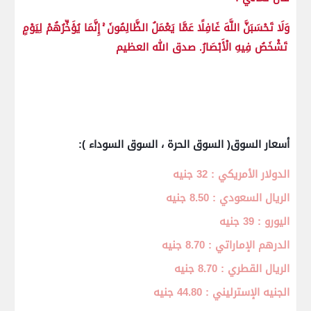
وَلَا تَحْسَبَنَّ اللَّهَ غَافِلًا عَمَّا يَعْمَلُ الظَّالِمُونَ ۚ إِنَّمَا يُؤَخِّرُهُمْ لِيَوْمٍ
تَشْخَصُ فِيهِ الْأَبْصَارُ. صدق الله العظيم
أسعار السوق( السوق الحرة ، السوق السوداء ):
الدولار الأمريكي : 32 جنيه
الريال السعودي : 8.50 جنيه
اليورو : 39 جنيه
الدرهم الإماراتي : 8.70 جنيه
الريال القطري : 8.70 جنيه
الجنيه الإسترليني : 44.80 جنيه