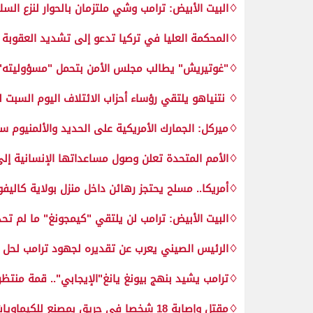
♢البيت الأبيض: ترامب وشي ملتزمان بالحوار لنزع السل
♢المحكمة العليا في تركيا تدعو إلى تشديد العقوب
♢"غوتيريش" يطالب مجلس الأمن بتحمل "مسؤوليته"إز
♢ نتنياهو يلتقي رؤساء أحزاب الائتلاف اليوم السبت ل
♢ميركل: الجمارك الأمريكية على الحديد والألمنيوم ست
♢الأمم المتحدة تعلن وصول مساعداتها الإنسانية إل
♢أمريكا.. مسلح يحتجز رهائن داخل منزل بولاية كاليفور
♢البيت الأبيض: ترامب لن يلتقي "كيمجونغ" ما لم 
♢الرئيس الصيني يعرب عن تقديره لجهود ترامب لحل ال
♢ترامب يشيد بنهج بيونغ يانغ"الإيجابي".. قمة منتظر
♢مقتل وإصابة 18 شخصا في حريق بمصنع للكيماويات غربي الهند