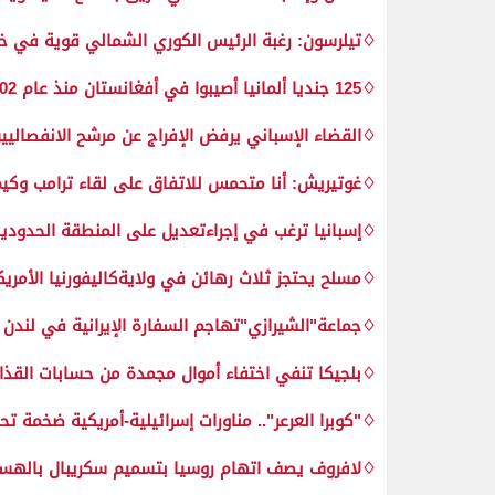
♢تيلرسون: رغبة الرئيس الكوري الشمالي قوية في 
♢125 جنديا ألمانيا أصيبوا في أفغانستان منذ عام 2002
♢القضاء الإسباني يرفض الإفراج عن مرشح الانفصاليين 
♢غوتيريش: أنا متحمس للاتفاق على لقاء ترامب وكيم
♢إسبانيا ترغب في إجراءتعديل على المنطقة الحدودية
♢مسلح يحتجز ثلاث رهائن في ولايةكاليفورنيا الأمريك
♢جماعة"الشيرازي"تهاجم السفارة الإيرانية في لندن
♢بلجيكا تنفي اختفاء أموال مجمدة من حسابات القذا
♢"كوبرا العرعر".. مناورات إسرائيلية-أمريكية ضخمة تحاكي
♢لافروف يصف اتهام روسيا بتسميم سكريبال بالهستير