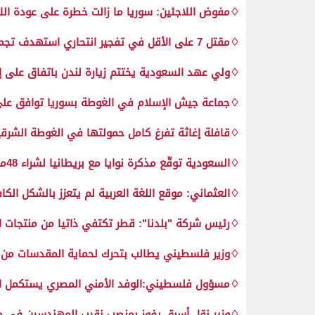
♢مفوض اللاجئين: سوريا ما زالت خطرة على عودة الل
♢مقتل 7 على الأقل في تفجير انتحاري استهدف تجمعا للشيعة في كابول
♢ولي عهد السعودية يختتم زيارة لندن باتفاق على إ
♢جماعة جيش الإسلام في الغوطة بسوريا توافق على 
♢قافلة إغاثة تفرغ كامل حمولتها في الغوطة الشرق
♢السعودية توقّع مذكرة نوايا مع بريطانيا لشراء 48مقاتلة "تايفون"
♢العثماني: موقع اللغة العربية لم يتعزز بالشكل الكا
♢رئيس شركة "بلدنا": قطر تكتفي ذاتيا من منتجات ال
♢وزير فلسطيني يطالب بتحرك لحماية المقدسات من ال
♢مسؤول فلسطيني:الوفد الأمني المصري يستكمل الأ
♢وزير نقل أسبق يفوز بمنصب نقيب المهندسين في م