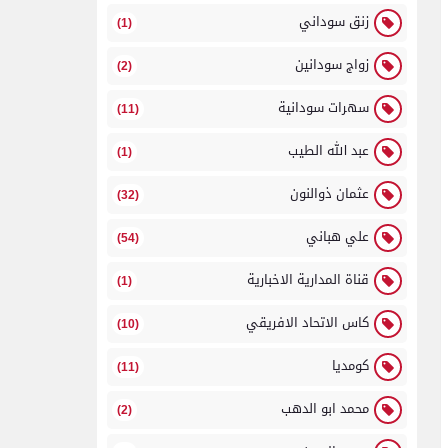
زنق سوداني
(1)
زواج سودانين
(2)
سهرات سودانية
(11)
عبد الله الطيب
(1)
عثمان ذوالنون
(32)
علي هباني
(54)
قناة المدارية الاخبارية
(1)
كاس الاتحاد الافريقي
(10)
كومديا
(11)
محمد ابو الدهب
(2)