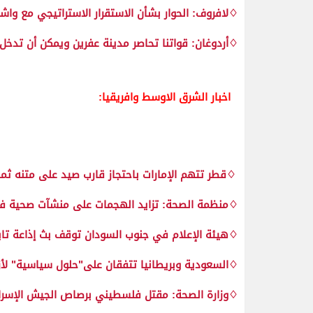
♢لافروف: الحوار بشأن الاستقرار الاستراتيجي مع وا
♢أردوغان: قواتنا تحاصر مدينة عفرين ويمكن أن تدخل
اخبار الشرق الاوسط وافريقيا:
♢قطر تتهم الإمارات باحتجاز قارب صيد على متنه ثما
♢منظمة الصحة: تزايد الهجمات على منشآت صحية ف
♢هيئة الإعلام في جنوب السودان توقف بث إذاعة تاب
♢السعودية وبريطانيا تتفقان على"حلول سياسية" لأ
♢وزارة الصحة: مقتل فلسطيني برصاص الجيش الإسرا