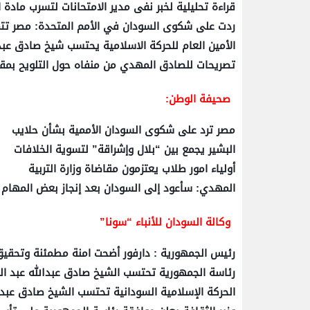
قراءة تحليلية لخبر نفى مدير الامتحانات لتسرب مادة ا
ردت على شكوى السودان في الأمم المتحدة: مصر تت
الأمين العام للحركة الاسلامية يحتسب شيخ صادق عبد 
تصريحات للصادق المهدي من منفاه حول التلويح بمقاض
صحيفة الوطن:
مصر ترد على شكوى السودان الأممية بشأن حلايب
البشير يجمع بين “بلال وإشراقة” لتسوية الخلافات
أولياء امور طلاب يعتزمون مقاضاة وزارة التربية
المهدي: سأعود إلى السودان بعد إنجاز بعض المهام
وكالة السودان للأنباء “سونا”
رئيس الجمهورية : دارفور أضحت امنة مطمئنة وتحقيق ا
رئاسة الجمهورية تحتسب الشيخ صادق عبدالله عبد ال
الحركة الإسلامية السودانية تحتسب الشيخ صادق عبد ا