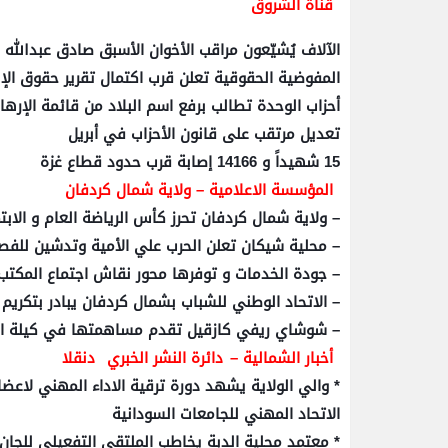
قناة الشروق
الآلاف يُشيّعون مراقب الأخوان الأسبق صادق عبدالله 
المفوضية الحقوقية تعلن قرب اكتمال تقرير حقوق الإ
أحزاب الوحدة تطالب برفع اسم البلاد من قائمة الإرها
تعديل مرتقب على قانون الأحزاب في أبريل
15 شهيداً و 14166 إصابة قرب حدود قطاع غزة
المؤسسة الاعلامية – ولاية شمال كردفان
– ولاية شمال كردفان تحرز كأس الرياضة العام و الابت
– محلية شيكان تعلن الحرب علي الأمية وتدشين للفص
– جودة الخدمات و توفرها محور نقاش اجتماع المكتب
– الاتحاد الوطني للشباب بشمال كردفان يبادر بتكريم 
– شوشاي ريفي كازقيل تقدم مساهمتها في كيلة الن
أخبار الشمالية –
دائرة النشر الخبري
دنقلا
* والي الولاية يشهد دورة ترقية الاداء المهني لاعض
الاتحاد المهني للجامعات السودانية
* معتمد محلية الدبة يخاطب الملتقي التفعيلي للجان ا