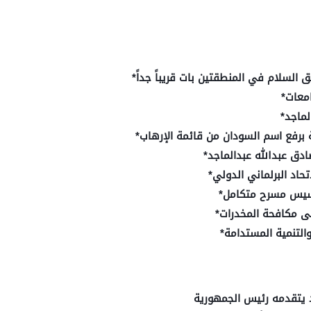
السلام في المنطقتين بات قريباً جداً*
امعات*
لماجد*
ة برفع اسم السودان من قائمة الإرهاب*
ادق عبدالله عبدالماجد*
حاد البرلماني الدولي​*
أسيس مسرح متكامل*
لى مكافحة المخدرات*
التنمية المستدامة*
د يتقدمه رئيس الجمهورية