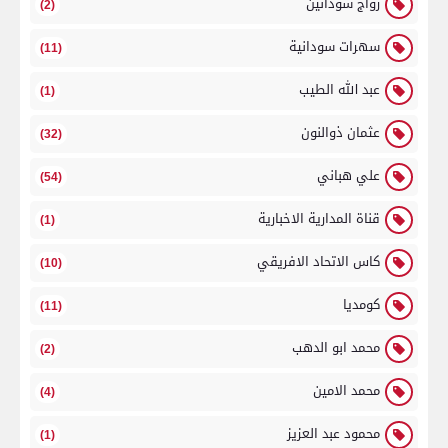
زواج سودانين
(2)
سهرات سودانية
(11)
عبد الله الطيب
(1)
عثمان ذوالنون
(32)
علي هباني
(54)
قناة المدارية الاخبارية
(1)
كاس الاتحاد الافريقي
(10)
كومديا
(11)
محمد ابو الدهب
(2)
محمد الامين
(4)
محمود عبد العزيز
(1)