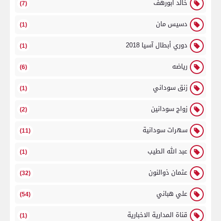
خالد ابورهف
(7)
دسيس مان
(1)
دوري أبطال آسيا 2018
(1)
رياضه
(6)
زنق سوداني
(1)
زواج سودانين
(2)
سهرات سودانية
(11)
عبد الله الطيب
(1)
عثمان ذوالنون
(32)
علي هباني
(54)
قناة المدارية الاخبارية
(1)