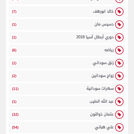
خالد ابورهف
(7)
دسيس مان
(1)
دوري أبطال آسيا 2018
(1)
رياضه
(6)
زنق سوداني
(1)
زواج سودانين
(2)
سهرات سودانية
(11)
عبد الله الطيب
(1)
عثمان ذوالنون
(32)
علي هباني
(54)