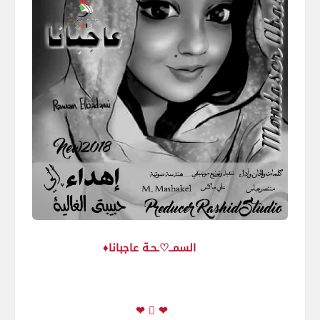
السمــ♡ـحـة عاجبانا♦
❤  ❤