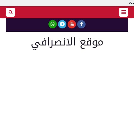
-->
موقع الانصرافي