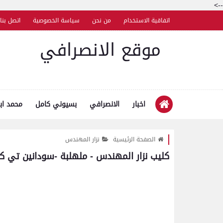
-->
اتفاقية الاستخدام
من نحن
سياسة الخصوصية
اتصل بنا
موقع الانصرافي
اخبار
الانصرافي
بسيوني كامل
محمد اب
الصفحة الرئيسية
نزار المهندس
كليب نزار المهندس - ملهلبة -سودانين تي كي -