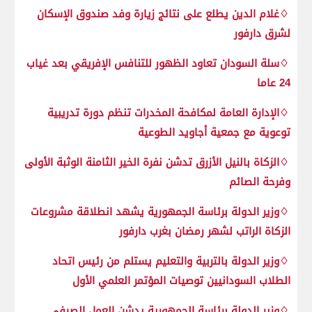
♢غلام الدين يطلع على نتائج زيارة وفد صندوق الإسكان
لشرق دارفور
♢سلة السودان تعاود الظهور للتنافس الإفريقي بعد غياب
24 عاما
♢الإدارة العامة لمكافحة المخدرات تنظم دورة تدريبية
توعوية مع جمعية أجاويد الطوعية
♢الزكاة بالنيل الأزرق تدشن نفرة الخير الثامنة الوثبة الأولى
وفرحة الصائم
♢وزير الدولة برئاسة الجمهورية يشهد انطلاقة مشروعات
الزكاة الراتب لشهر رمضان بغرب دارفور
♢وزير الدولة بالتربية والتعليم يستلم من رئيس اتحاد
الطلاب السودانيين توصيات المؤتمر العلمي الأول
♢وزير الدولة برئاسة الجمهورية يدشن العمل الصيفي