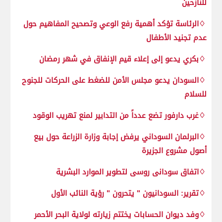
للنازحين
♢الرئاسة تؤكد أهمية رفع الوعي وتصحيح المفاهيم حول
عدم تجنيد الأطفال
♢بكري يدعو إلى إعلاء قيم الإنفاق في شهر رمضان
♢السودان يدعو مجلس الأمن للضغط على الحركات للجنوح
للسلام
♢غرب دارفور تضع عدداً من التدابير لمنع تهريب الوقود
♢البرلمان السوداني يرفض إجابة وزارة الزراعة حول بيع
أصول مشروع الجزيرة
♢اتفاق سودانى روسى لتطوير الموارد البشرية
♢تقرير: السودانيون " يتحرون " رؤية النائب الأول
♢وفد ديوان الحسابات يختتم زيارته لولاية البحر الأحمر