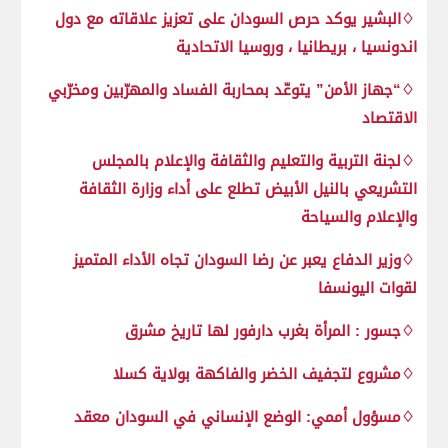
♢البشير يوكد حرص السودان على تعزيز علاقاته مع دول
اندونسيا ، بريطانيا ، وروسيا الاتحادية
♢“جهاز الأمن” يتوعّد بمحاربة الفساد والمهرّبين ومخرّبي
الاقتصاد
♢لجنة التربية والتعليم والثقافة والإعلام بالمجلس
التشريعي بالنيل الأبيض تطلع على أداء وزارة الثقافة
والإعلام والسياحة
♢وزير الدفاع يعبر عن رضا السودان تجاه الأداء المتميز
لقوات اليونسفا
♢جسور : المرأة بغرب دارفور لها تاريخ مشرق
♢مشروع لتجفيف الخضر والفاكهة بولاية كسلا
♢مسؤول أممي: الوضع الإنساني في السودان معقد