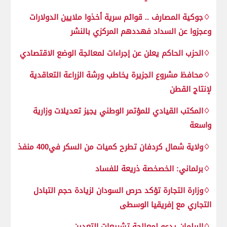
♢جوكية المصارف .. قوائم سرية أخذوا ملايين الدولارات
وعجزوا عن السداد فهددهم المركزي بالنشر
♢الحزب الحاكم يعلن عن إجراءات لمعالجة الوضع الاقتصادي
♢محافظ مشروع الجزيرة يخاطب ورشة الزراعة التعاقدية
لإنتاج القطن
♢المكتب القيادي للمؤتمر الوطني يجيز تعديلات وزارية
واسعة
♢ولاية شمال كردفان تطرح كميات من السكر في400 منفذ
♢برلماني: الخصخصة ذريعة للفساد
♢وزارة التجارة تؤكد حرص السودان لزيادة حجم التبادل
التجاري مع إفريقيا الوسطى
♢البرلمان يدعو لمعالجة تشريعات التعدين