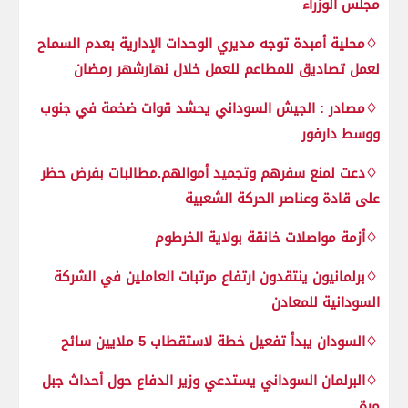
مجلس الوزراء
♢محلية أمبدة توجه مديري الوحدات الإدارية بعدم السماح
لعمل تصاديق للمطاعم للعمل خلال نهارشهر رمضان
♢مصادر : الجيش السوداني يحشد قوات ضخمة في جنوب
ووسط دارفور
♢دعت لمنع سفرهم وتجميد أموالهم.مطالبات بفرض حظر
على قادة وعناصر الحركة الشعبية
♢أزمة مواصلات خانقة بولاية الخرطوم
♢برلمانيون ينتقدون ارتفاع مرتبات العاملين في الشركة
السودانية للمعادن
♢السودان يبدأ تفعيل خطة لاستقطاب 5 ملايين سائح
♢البرلمان السوداني يستدعي وزير الدفاع حول أحداث جبل
مرة