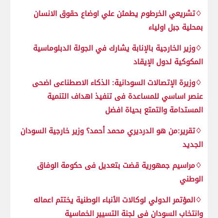
♢تشريعي الخرطوم يطمئن علي اوضاع حقوق الانسان
بمحلية جبل اولياء
♢وزير الخارجية بالإنابة يشارك في الجولة الدبلوماسية
المكوكية لدول الإيقاد
♢وزيرة الإتصالات السودانية: الذكاء الاصطناعى اضحى
عنصر اساسي للمساعدة فى تنفيذ اهداف التنمية
المستدامة والتمتع بحياة افضل
♢تقرير:من هو الدرديري محمد أحمد؟ وزير خارجية السودان
الجديد
♢مراسيم جمهورية قضت بتعديل فى حكومة الوفاق
الوطني
♢المؤتمر الدولي لوكالات الأنباء الوطنية يختتم اعماله
وانتخاب السودان في لجنة التسيير الخماسية