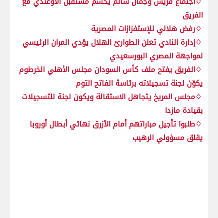
♢اجتماع قريش وجمال سالم يحسم مستقبل الأوغندي مع
الفريق
♢رفض هلالي للإستفزازات المصرية
♢إدارة النادي تعلن الطوارئ الهلال يؤدي المران الرئيسي
لمواجهة المصري البورسعيدي
♢الفريق يفتح ملف كأس السودان مجلس الأهلي الخرطوم
يكوّن لجنة تسجيلاته برئاسة الفاتح التوم
♢مجلس المريخ يتجاهل الاستقالة ويكون لجنة للتسجيلات
بقيادة مازدا
♢طلبوا تأجيل مباراتهم أمام الأزرق نهائي أبطال أوروبا
يقلق مسؤولي الرهيب