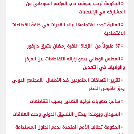
♢الحكومة ترحب بموقف حزب المؤتمر السوداني من
المشاركة في الإنتخابات
♢المالية تجدد اهتمامها ببناء القدرات في كافة القطاعات
الاقتصادية
♢37 مليوناً من "الزكاة" لنفرة رمضان بشرق دارفور
♢المجلس الوطني يدعو لإزالة التقاطعات بين المركز
والولايات في التعدين
♢تقرير: انتهاكات المتمردين ضد الأطفال ..المجتمع الدولى
يدق ناقوس الخطر
♢سالم: صعوبات تواجه التعدين بسبب التقاطعات
♢السودان ويوغندا يبحثان التنسيق الدولي ودعم العلاقات
♢الحكومة تطالب الأمم المتحدة بدعم الحلول المستدامة