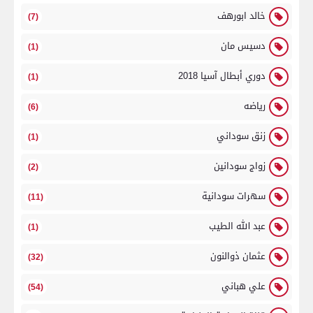
خالد ابورهف
(7)
دسيس مان
(1)
دوري أبطال آسيا 2018
(1)
رياضه
(6)
زنق سوداني
(1)
زواج سودانين
(2)
سهرات سودانية
(11)
عبد الله الطيب
(1)
عثمان ذوالنون
(32)
علي هباني
(54)