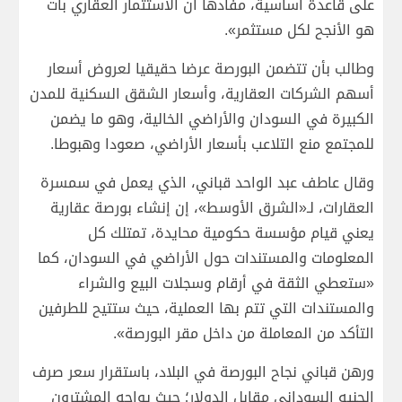
على قاعدة أساسية، مفادها أن الاستثمار العقاري بات
هو الأنجح لكل مستثمر».
وطالب بأن تتضمن البورصة عرضا حقيقيا لعروض أسعار
أسهم الشركات العقارية، وأسعار الشقق السكنية للمدن
الكبيرة في السودان والأراضي الخالية، وهو ما يضمن
للمجتمع منع التلاعب بأسعار الأراضي، صعودا وهبوطا.
وقال عاطف عبد الواحد قباني، الذي يعمل في سمسرة
العقارات، لـ«الشرق الأوسط»، إن إنشاء بورصة عقارية
يعني قيام مؤسسة حكومية محايدة، تمتلك كل
المعلومات والمستندات حول الأراضي في السودان، كما
«ستعطي الثقة في أرقام وسجلات البيع والشراء
والمستندات التي تتم بها العملية، حيث ستتيح للطرفين
التأكد من المعاملة من داخل مقر البورصة».
ورهن قباني نجاح البورصة في البلاد، باستقرار سعر صرف
الجنيه السوداني مقابل الدولار؛ حيث يواجه المشترون