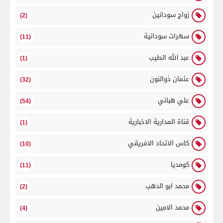
زواج سودانين
(2)
سهرات سودانية
(11)
عبد الله الطيب
(1)
عثمان ذوالنون
(32)
علي هباني
(54)
قناة المدارية الاخبارية
(1)
كاس الاتحاد الافريقي
(10)
كومديا
(11)
محمد ابو الدهب
(2)
محمد الامين
(4)