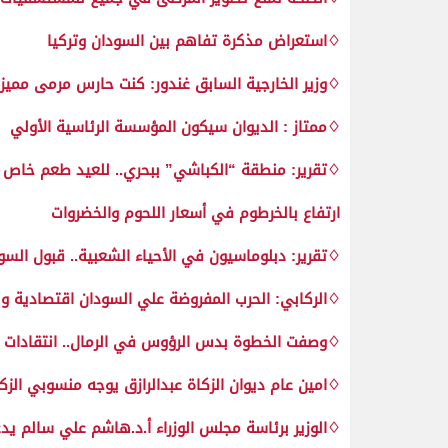
♢استعراض مذكرة تفاهم بين السودان وتركيا
♢وزير الخارجية السابق غندور: كنت حارس مرمى مميز.. و10دقائق مع اوباما غيرت الأ
♢ممتاز : الديوان سيكون المؤسسة الرئاسية الأولي
♢تقرير: منطقة “الكباشي” ببحري.. للعيد طعم خا
ارتفاع بالخرطوم في أسعار اللحوم والخضروات
♢تقرير: دبلوماسيون في الأحياء الشعبية.. قبول السود
♢الركابي: الحرب المفروضة علي السودان اقتصادية 
♢وصفت الخطوة بدس الرؤوس في الرمال.. انتقادات 
♢امين عام ديوان الزكاة عبدالرازق يوجه منسوبي الزكا
♢الوزير برئاسة مجلس الوزراء أ.د.هاشم علي سالم يدع