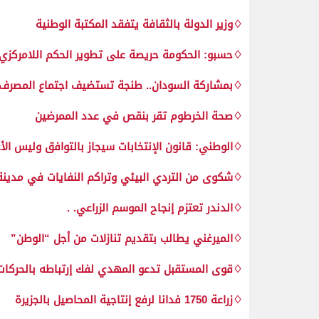
♢وزير الدولة بالثقافة يتفقد المكتبة الوطنية
♢حسبو: الحكومة حريصة على تطوير الحكم اللامركزي
♢بمشاركة السودان.. طنجة تستضيف اجتماع المصرف ال
♢صحة الخرطوم تقر بنقص في عدد الممرضين
♢الوطني: قانون الإنتخابات سيجاز بالتوافق وليس الأغ
♢شكوى من التردي البيئي وتراكم النفايات في مدين
♢الدندر تعتزم إنجاح الموسم الزراعي. .
♢الميرغني يطالب بتقديم تنازلات من أجل “الوطن”
♢قوى المستقبل تدعو المهدي لفك إرتباطه بالحركات 
♢زراعة 1750 فدانا لرفع إنتاجية المحاصيل بالجزيرة