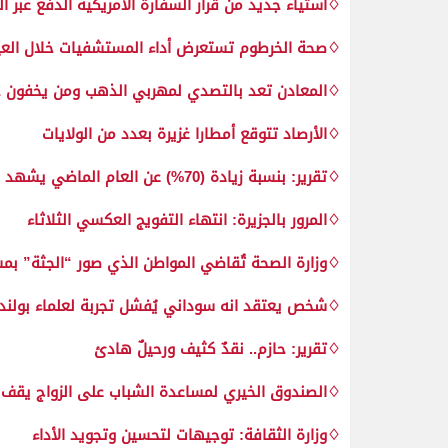
♢استياء جديد من قرار السفارة الأمريكية الدفع عبر الد
♢صحة الخرطوم تستعرض أداء المستشفيات خلال العي
♢المعادن تعد بالتصدي لمهربي الذهب ومن يخفون ح
♢الأرصاد تتوقع أمطارا غزيرة بعدد من الولايات
♢تقرير: بنسبة زيادة (70%) عن العام الماضي يشهد ارتفاعاً كبيراً الزي المدرسي.. حالة غلاء
♢المرور بالجزيرة: انتهاء التفويج العكسي الثلاثاء
♢وزارة الصحة تُقاضي المواطن الذي صور “الجثة” ب
♢شخص يعتقد انه سوداني يُفشل تجربة لعلماء بولنديين ويك
♢تقرير: حازم.. نقدٌ كثيف ورحيلٌ هادئ
♢الصندوق الخيري لمساعدة الشباب على الزواج يقف 
♢وزارة الثقافة: توجيهات لتحسين وتجويد الأداء