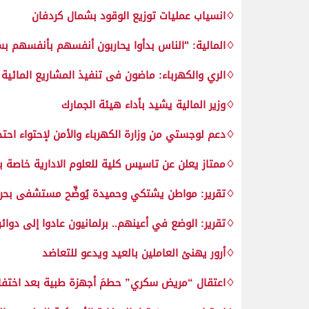
♢انسياب عمليات توزيع الوقود بشمال كردفان
♢المالية: "الناس بدأوا يحاربون أنفسهم بأنفسهم بس
♢الري والكهرباء: ماضون فى تنفيذ المشاريع المائية
♢وزير المالية يشيد بأداء هيئة الجمارك
♢دعم لوجستي من وزارة الكهرباء والأمن لإحتواء احتج
♢ممتاز يعلن عن تاسيس كلية للعلوم الادارية خاصة بال
♢تقرير: مواطن يشتكي وحميدة يُوضِّح مستشفى بحري.
♢تقرير: الوضع في أعينهم.. برلمانيون عادوا إلى دوائ
♢أرور يهنئ العاملين بالعيد ويدعو للتعاضد
♢اعتقال “مريض سكري” حطمَ أجهزة طبية بعد اختفاء