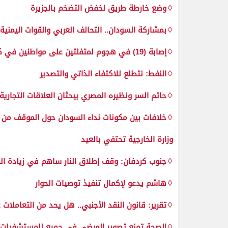
♢وضع خارطة طريق لخفض التضخم بالجزيرة
♢بمشاركة السودان.. التحالف العربي والقوات اليمني
♢إصابة (19) في هجوم لمتفلتين على مواطنين في كتم بشمال دارفور
♢النفط: نتطلع للاكتفاء الذاتي والتصدير
♢حاتم السر ونظيره المصري يبحثان العلاقات التجارية
♢خلافات بين مكونات نداء السودان حول الموقف من 
وزارة الخارجية تحتفي بالعيد
♢جنوب كردفان: وقف إطلاق النار ساهم في زيادة الرق
♢هاشم يدعو لإكمال تنفيذ توصيات الحوار
♢تقرير: قانون النقد الأجنبي.. هل يحد من التعاملات 
♢الصحة تمنع تصوير المرضى في جميع للمستشفيات