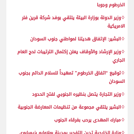
الخرطوم وجوبا
♢وزير الدولة بوزارة البيئة يلتقي بوفد شركة قرين فلر
الامريكية
♢البشير: الإتفاق هديتنا لمواطني جنوب السودان
♢وزير الإرشاد والأوقاف يعلن إكتمال الترتيبات لحج العام
الجاري
♢توقيع “اتفاق الخرطوم” تمهيداً للسلام الدائم بجنوب
السودان
♢وزير التجارة يتصل بنظيره الجنوبي لفتح الحدود
♢البشير يلتقي مجموعة من تنظيمات المعارضة الجنوبية
♢مبارك المهدى يرحب بفرقاء الجنوب
♢وزارة الخارجية تدين التفجير بمدينة بولاوايو بزيمبابوي