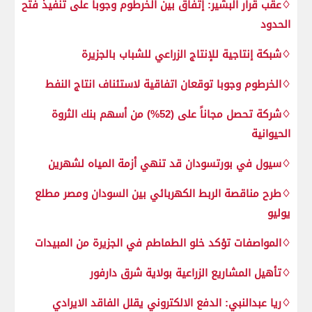
♢عقب قرار البشير: إتفاق بين الخرطوم وجوبا على تنفيذ فتح
الحدود
♢شبكة إنتاجية للإنتاج الزراعي للشباب بالجزيرة
♢الخرطوم وجوبا توقعان اتفاقية لاستئناف انتاج النفط
♢شركة تحصل مجاناً على (52%) من أسهم بنك الثروة
الحيوانية
♢سيول في بورتسودان قد تنهي أزمة المياه لشهرين
♢طرح مناقصة الربط الكهربائي بين السودان ومصر مطلع
يوليو
♢المواصفات تؤكد خلو الطماطم في الجزيرة من المبيدات
♢تأهيل المشاريع الزراعية بولاية شرق دارفور
♢ريا عبدالنبي: الدفع الالكتروني يقلل الفاقد الايرادي