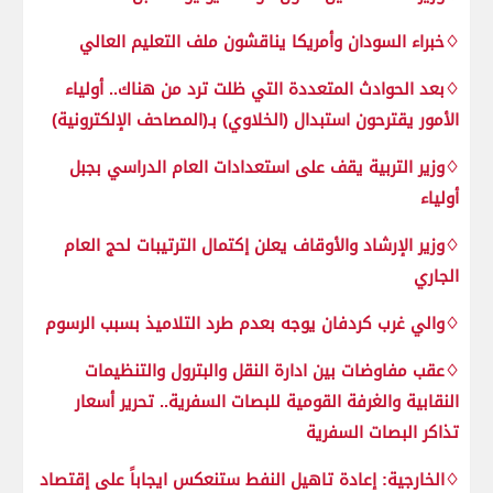
♢خبراء السودان وأمريكا يناقشون ملف التعليم العالي
♢بعد الحوادث المتعددة التي ظلت ترد من هناك.. أولياء
الأمور يقترحون استبدال (الخلاوي) بـ(المصاحف الإلكترونية)
♢وزير التربية يقف على استعدادات العام الدراسي بجبل
أولياء
♢وزير الإرشاد والأوقاف يعلن إكتمال الترتيبات لحج العام
الجاري
♢والي غرب كردفان يوجه بعدم طرد التلاميذ بسبب الرسوم
♢عقب مفاوضات بين ادارة النقل والبترول والتنظيمات
النقابية والغرفة القومية للبصات السفرية.. تحرير أسعار
تذاكر البصات السفرية
♢الخارجية: إعادة تاهيل النفط ستنعكس ايجاباً على إقتصاد