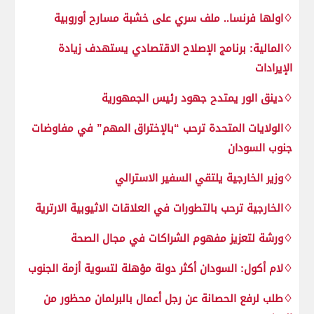
♢اولها فرنسا.. ملف سري على خشبة مسارح أوروبية
♢المالية: برنامج الإصلاح الاقتصادي يستهدف زيادة
الإيرادات
♢دينق الور يمتدح جهود رئيس الجمهورية
♢الولايات المتحدة ترحب “بالإختراق المهم” في مفاوضات
جنوب السودان
♢وزير الخارجية يلتقي السفير الاسترالي
♢الخارجية ترحب بالتطورات في العلاقات الاثيوبية الارترية
♢ورشة لتعزيز مفهوم الشراكات في مجال الصحة
♢لام أكول: السودان أكثر دولة مؤهلة لتسوية أزمة الجنوب
♢طلب لرفع الحصانة عن رجل أعمال بالبرلمان محظور من