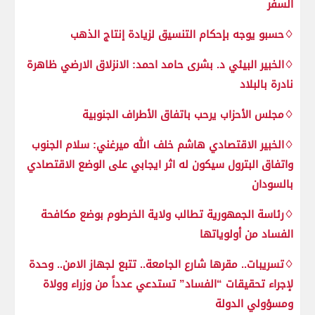
السفر
♢حسبو يوجه بإحكام التنسيق لزيادة إنتاج الذهب
♢الخبير البيئي د. بشرى حامد احمد: الانزلاق الارضي ظاهرة
نادرة بالبلاد
♢مجلس الأحزاب يرحب باتفاق الأطراف الجنوبية
♢الخبير الاقتصادي هاشم خلف الله ميرغني: سلام الجنوب
واتفاق البترول سيكون له اثر ايجابي على الوضع الاقتصادي
بالسودان
♢رئاسة الجمهورية تطالب ولاية الخرطوم بوضع مكافحة
الفساد من أولوياتها
♢تسريبات.. مقرها شارع الجامعة.. تتبع لجهاز الامن.. وحدة
لإجراء تحقيقات “الفساد” تستدعي عدداً من وزراء وولاة
ومسؤولي الدولة