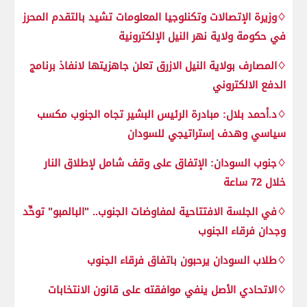
♢وزيرة الإتصالات وتكنلوجيا المعلومات تشيد بالتقدم المحرز
في حكومة ولاية نهر النيل الإلكترونية
♢المصارف بولاية النيل الازرق تعلن جاهزيتها لانفاذ برنامج
الدفع الالكتروني
♢د.أحمد بلال: مبادرة الرئيس البشير تجاه الجنوب مكسب
سياسي وهدف إستراتيجي للسودان
♢جنوب السودان: الإتفاق على وقف شامل لإطلاق النار
خلال 72 ساعة
♢في الجلسة الافتتاحية لمفاوضات الجنوب.. "البالمبو" توحِّد
وجدان فرقاء الجنوب
♢طلاب السودان يرحبون باتفاق فرقاء الجنوب
♢الاتحادي الأصل ينفي موافقته على قانون الانتخابات