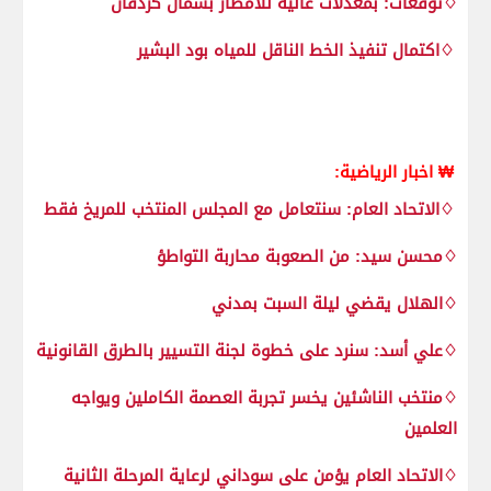
♢توقعات: بمعدلات عالية للامطار بشمال كردفان
♢اكتمال تنفيذ الخط الناقل للمياه بود البشير
₩ اخبار الرياضية:
♢الاتحاد العام: سنتعامل مع المجلس المنتخب للمريخ فقط
♢محسن سيد: من الصعوبة محاربة التواطؤ
♢الهلال يقضي ليلة السبت بمدني
♢علي أسد: سنرد على خطوة لجنة التسيير بالطرق القانونية
♢منتخب الناشئين يخسر تجربة العصمة الكاملين ويواجه
العلمين
♢الاتحاد العام يؤمن على سوداني لرعاية المرحلة الثانية