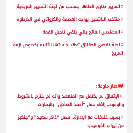
♢الفريق طارق الطاهر ينسحب من لجنة التسيير المريخية
♢منتخب الناشئين يواجه العصمة والكرواتي في الخرطوم
♢المهندس الفاتح باني ينفي تاجيل القمة
♢لجنة تقصي الحقائق تعقد جلستها الثانية بخصوص ازمة
المريخ
₩اخبار منوعة:
♢الإتفاق لم يكتمل مع المتعهد واته لم يلتزم بالشروط
والوعود.. إلغاء حفل “أحمد الصادق” بالإمارات
♢بسبب خلافات مع الإدارة.. فصل “ذاكر سعيد” و”جنكيز”
من تيراب الكوميديا