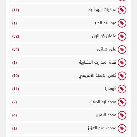
سهرات سودانية
(11)
عبد الله الطيب
(1)
عثمان ذوالنون
(32)
علي هباني
(54)
قناة المدارية الاخبارية
(1)
كاس الاتحاد الافريقي
(10)
كومديا
(11)
محمد ابو الدهب
(2)
محمد الامين
(4)
محمود عبد العزيز
(1)