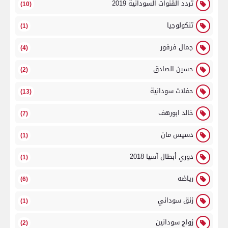
تردد القنوات السودانية 2019
(10)
تنكولوجيا
(1)
جمال فرفور
(4)
حسين الصادق
(2)
حفلات سودانية
(13)
خالد ابورهف
(7)
دسيس مان
(1)
دوري أبطال آسيا 2018
(1)
رياضه
(6)
زنق سوداني
(1)
زواج سودانين
(2)