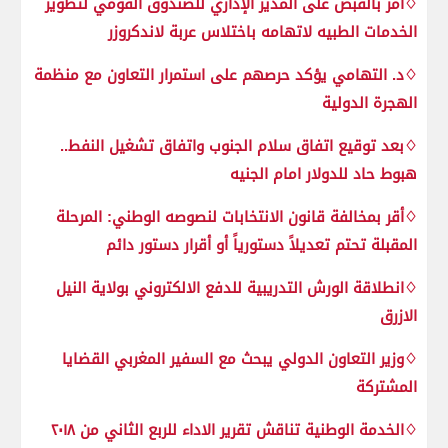
♢أمر بالقبض على المدير الإداري للصندوق القومي لتطوير
الخدمات الطبيه لاتهامه باختلاس عربة لاندكروزر
♢د. التهامي يؤكد حرصهم على استمرار التعاون مع منظمة
الهجرة الدولية
♢بعد توقيع اتفاق سلام الجنوب واتفاق تشغيل النفط..
هبوط حاد للدولار امام الجنيه
♢أقر بمخالفة قانون الانتخابات لنصوصه الوطني: المرحلة
المقبلة تحتم تعديلاً دستورياً أو أقرار دستور دائم
♢انطلاقة الورش التدريبية للدفع الالكتروني بولاية النيل
الازرق
♢وزير التعاون الدولي يبحث مع السفير المغربي القضايا
المشتركة
♢الخدمة الوطنية تناقش تقرير الاداء للربع الثاني من ٢٠١٨