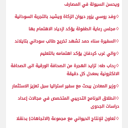
ويحسن السيولة في المصارف
♢وفد روسي يزور ديوان الزكاة ويشيد بالتجربة السودانية
♢مجلس رعاية الطفولة يؤكد ازدياد الاهتمام بها
♢السفيرة سناء حمد تشهد تخريج طالب سوداني بتايلاند
♢والي غرب كردفان يؤكد اهتمامه بالتعليم
♢رحاب طه: تزايد الهجرة من الصحافة الورقية الى الصحافة
الالكترونية بمعدل كل دقيقة
♢وزير المعادن يبحث مع سفير استراليا سبل تعزيز الاستثمار
♢انطلاق البرنامج التدريبي المتخصص في مجالات إعداد
دراسات الجدوى
♢تعاون للإنتاج الحيواني مع مجموعة (الاتجاهات) بدنقلا