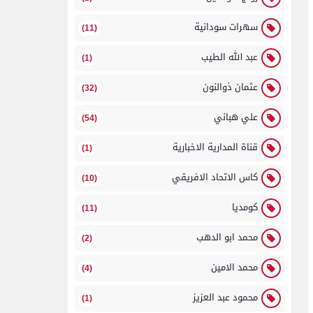
سهرات سودانية
(11)
عبد الله الطيب
(1)
عثمان ذوالنون
(32)
علي هباني
(54)
قناة المدارية الاخبارية
(1)
كاس الاتحاد الافريقي
(10)
كومديا
(11)
محمد ابو الدهب
(2)
محمد الامين
(4)
محمود عبد العزيز
(1)