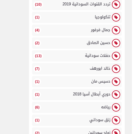
تردد القنوات السودانية 2019
(10)
تنكولوجيا
(1)
جمال فرفور
(4)
حسين الصادق
(2)
حفلات سودانية
(13)
خالد ابورهف
(7)
دسيس مان
(1)
دوري أبطال آسيا 2018
(1)
رياضه
(6)
زنق سوداني
(1)
زواج سودانين
(2)