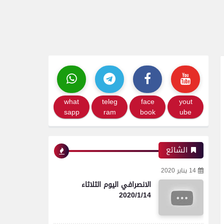
what
teleg
face
yout
sapp
ram
book
ube
الشائع
14 يناير 2020
الانصرافي اليوم الثلاثاء
2020/1/14