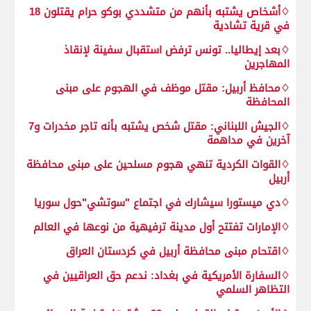
♢أشخاص يشتبه بأنهم من متشددي بوكو حرام يقتلون 18
في قرية تشادية
♢بعد إيطاليا.. تونس ترفض استقبال سفينة لإنقاذ
المهاجرين
♢محافظ أربيل: مقتل موظف‭ ‬في الهجوم على مبنى
المحافظة
♢الجيش اللبناني: مقتل شخص يشتبه بأنه تاجر مخدرات و7
آخرين في مداهمة
♢القوات الكردية تنهي هجوم مسلحين على مبنى محافظة
أربيل
♢دي ميستورا سيشارك في اجتماع "سوتشي"حول سوريا
♢الإمارات تفتتح أول مدينة ترفيهية من نوعها في العالم
♢اقتحام مبنى محافظة أربيل في كردستان العراق
♢السفارة الأمريكية في بغداد: ندعم حق العراقيين في
التظاهر السلمي