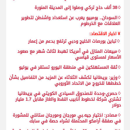
♢38 ألف حاج تركي وصلوا إلى المدينة المنورة
♢السودان.. بومبيو يعرب عن استعداد واشنطن لتطوير
العلاقات مع الخرطوم
¥ اخبار الاقتصاد:
♢تباين بورصات الخليج ودبي ترتفع بدعم من إعمار
♢مبيعات المنازل في أمريكا تهبط لثالث شهر مع صعود
الأسعار لمستوى قياسي
♢ثقة المستهلكين في منطقة اليورو تستقر في يوليو
♢وزير: بريطانيا تكشف الثلاثاء عن المزيد من التفاصيل بشأن
خططها للخروج من الاتحاد الأوروبي
♢حصري-وحدة للصندوق السيادي الكويتي في بريطانيا
تشتري شركة لخطوط أنابيب النفط والغاز مقابل 1.7 مليار
دولار
♢مصادر: اختيار جيه.بي مورجان ومورجان ستانلي للمشورة
في صفقة أرامكو المحتملة لشراء حصة في سابك