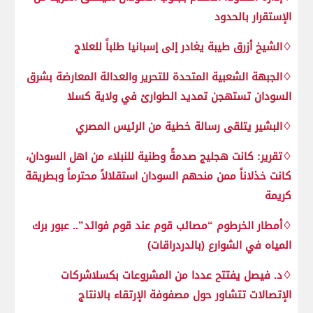
الإستقرار بالحدود
♢الشيخ أزرق طيبة يغادر إلى إسبانيا طلباً للعلاج
♢الجبهة الشعبية المتحدة للتحرير والعدالة المعارضة بشرق
السودان تستهجن تمديد الطوارئ في ولاية كسلا
♢البشير يتلقى رسالة خطية من الرئيس المصري
♢تقرير: كانت هجليج صدمةً وطنية للنبلاء من اهل السودان،
كانت خذلاناً ممن منحهم السودان استقلالاً محترماً وبطريقة
كريمة
♢أمطار الخرطوم “مصائب قوم عند قوم فوائد”.. عبور برك
المياه في الشوارع (بالدردراقات)
♢د. فيصل يفتتح عددا من المشروعات بكسلاشركات
الإتصالات تتشاور حول مصفوفة الإرتقاء بالانتاج