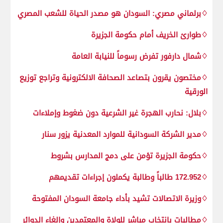
♢برلماني مصري: السودان هو مصدر الحياة للشعب المصري
♢طوارئ الخريف أمام حكومة الجزيرة
♢شمال دارفور تفرض رسوماً للنيابة العامة
♢مختصون يقرون بتصاعد الصحافة الالكترونية وتراجع توزيع
الورقية
♢بلال: نحارب الهجرة غير الشرعية دون ضغوط وإملاءات
♢مدير الشركة السودانية للموارد المعدنية يزور سنار
♢حكومة الجزيرة تؤمن على دمج المدارس بشروط
♢172.952 طالباً وطالبة يكملون إجراءات تقديمهم
♢وزيرة الاتصالات تشيد بأداء جامعة السودان المفتوحة
♢مطالبات بانتخاب مباشر للولاة والمعتمدين وإلغاء الدوائر