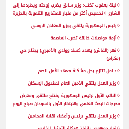
♢لينة يعقوب تكتب: وزير سابق يضرب زوجته ويطردها إلى
الشارع ♢تخصيص أكثر من مليار للمشاريع التنموية بالجزيرة
♢رئيس الجمهورية يلتقي بوزير المعادن الروسي
♢أزمة مواصلات خانقة تضرب العاصمة
♢نهر (القاش) يهدد كسلا ووادي (الأميري) يجتاح حي
(مكرام)
♢د.امل تلتزم بحل مشكلة معهد الأمل للصم
♢وزير العدل يلتقي الأمين العام لصندوق الإسكان
♢النائب الأول لرئيس الجمهورية يفتتح ملتقى ومعرض
مخرجات البحث العلمي والابتكار الأول بالسودان صباح اليوم
♢وزير العدل يلتقي برئيس وأعضاء نقابة المحامين
♢قرار جمهوري بإنفاذ هيكلة التمثيل الخارجي