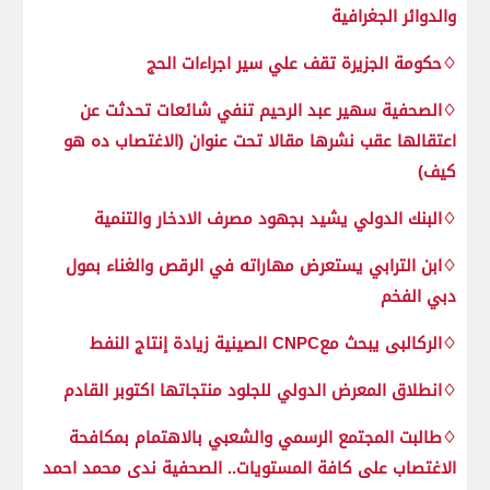
والدوائر الجغرافية
♢حكومة الجزيرة تقف علي سير اجراءات الحج
♢الصحفية سهير عبد الرحيم تنفي شائعات تحدثت عن
اعتقالها عقب نشرها مقالا تحت عنوان (الاغتصاب ده هو
كيف)
♢البنك الدولي يشيد بجهود مصرف الادخار والتنمية
♢ابن الترابي يستعرض مهاراته في الرقص والغناء بمول
دبي الفخم
♢الركالبى يبحث معCNPC الصينية زيادة إنتاج النفط
♢انطلاق المعرض الدولي للجلود منتجاتها اكتوبر القادم
♢طالبت المجتمع الرسمي والشعبي بالاهتمام بمكافحة
الاغتصاب على كافة المستويات.. الصحفية ندى محمد احمد