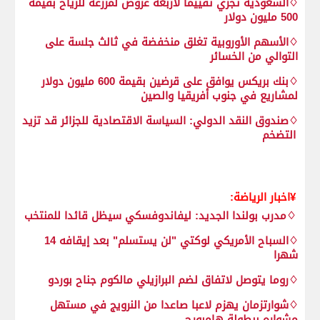
♢السعودية تجري تقييما لأربعة عروض لمزرعة للرياح بقيمة
500 مليون دولار
♢الأسهم الأوروبية تغلق منخفضة في ثالث جلسة على
التوالي من الخسائر
♢بنك بريكس يوافق على قرضين بقيمة 600 مليون دولار
لمشاريع في جنوب أفريقيا والصين
♢صندوق النقد الدولي: السياسة الاقتصادية للجزائر قد تزيد
التضخم
¥اخبار الرياضة:
♢مدرب بولندا الجديد: ليفاندوفسكي سيظل قائدا للمنتخب
♢السباح الأمريكي لوكتي "لن يستسلم" بعد إيقافه 14
شهرا
♢روما يتوصل لاتفاق لضم البرازيلي مالكوم جناح بوردو
♢شوارتزمان يهزم لاعبا صاعدا من النرويج في مستهل
مشواره ببطولة هامبورج