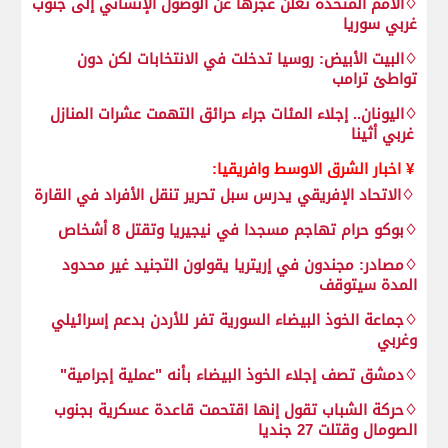
♢الأمم المتحدة تعلن عجزها عن الوصول الإنساني إلى جنوب
غربي سوريا
♢البيت الأبيض: روسيا تدخلت في الانتخابات لكن دون
تواطئ ترامب
♢اليونان.. إجلاء المئات جراء حرائق التهمت عشرات المنازل
غربي أثينا
¥ اخبار الشرق الاوسط وافريقيا:
♢الاتحاد الإفريقي يدرس سبل تحرير تنقل الأفراد في القارة
♢بوكو حرام تهاجم مسجدا في نيجيريا وتقتل 8 أشخاص
♢مصادر: مجندون في إريتريا يقولون التجنيد غير محدود
المدة سيتوقف
♢جماعة الخوذ البيضاء السورية تفر للأردن بدعم إسرائيلي
وغربي
♢دمشق تصف إجلاء الخوذ البيضاء بأنه "عملية إجرامية"
♢حركة الشباب تقول إنها اقتحمت قاعدة عسكرية بجنوب
الصومال وقتلت 27 جنديا