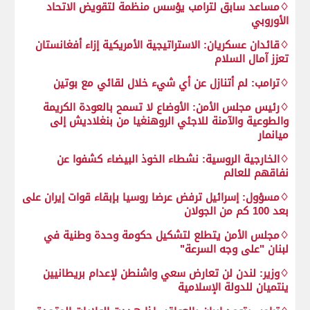
♢مساعد سابق لترامب يؤسس منظمة لتقويض الاتحاد
الأوروبي
♢قائدان عسكريان: الاستراتيجية الأمريكية إزاء أفغانستان
تعزز آمال السلام
♢ترامب: لم أتنازل عن أي شيء خلال لقائي مع بوتين
♢رئيس مجلس الأمن: الأوضاع لا تسمح بالعودة الكريمة
والطوعية والآمنة للاجئي الروهنغيا من بنغلاديش إلى
ميانمار
♢الخارجية الروسية: نشطاء الخوذ البيضاء كشفوا عن
نفاقهم للعالم
♢مسؤول: إسرائيل ترفض عرضا روسيا بإبقاء قوات إيران على
بعد 100 كم من الجولان
♢مجلس الأمن يتطلع لتشكيل حكومة وحدة وطنية في
لبنان "على وجه السرعة"
♢وزير: لندن لن تعارض سعي واشنطن لإعدام بريطانيين
ينتميان للدولة الإسلامية