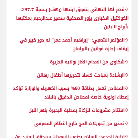
♢قدم لها التهاني بتفوق ابنتها (رهف) بنسبة ٩٣.٣٪‏..
الكوكتيل الاخبارى يزور الصحفية سهير عبدالرحيم بمكتبها
بأبراج النيلين
♢المؤتمر الشعبي: “إبراهيم أحمد عمر” له دور كبير في
إيقاف إجازة قوانين بالبرلمان
♢شكاوى من انعدام الغاز بولاية الجزيرة
♢الإشادة بمباحث كسلا لتحريرها أطفال رهائن
♢المطاحن تعمل بطاقة 60% بسبب الكهرباء والوزارة تؤكد
إعطاء اولوية خاصة لمطاحن الدقيق بالبلاد
♢افتتاح مشروعات للزكاة بمحلية البحيرة بنهر النيل
♢تحذير من تحويلات الحج خارج النظام المصرفي
♢إدارة الحدود: السلام بجنوب السودان سيحقق المزيد من