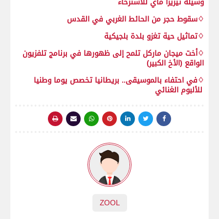
وسيلة تيريزا ماي للاسترخاء
♢سقوط حجر من الحائط الغربي في القدس
♢تماثيل حية تغزو بلدة بلجيكية
♢أخت ميجان ماركل تلمح إلى ظهورها في برنامج تلفزيون
الواقع (الأخ الكبير)
♢في احتفاء بالموسيقى.. بريطانيا تخصص يوما وطنيا
للألبوم الغنائي
ZOOL