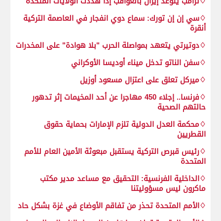
♢ترامب يتوعد إيران بالعواقب إذا هددت الولايات المتحدة
♢سي إن إن تورك: سماع دوي انفجار في العاصمة التركية
أنقرة
♢دوتيرتي يتعهد بمواصلة الحرب "بلا هوادة" على المخدرات
♢سفن الناتو تدخل ميناء أوديسا الأوكراني
♢ميركل تعلق على اعتزال مسعود أوزيل
♢فرنسا.. إجلاء 450 مهاجرا عن أحد المخيمات إثر تدهور
حالتهم الصحية
♢محكمة العدل الدولية تلزم الإمارات بحماية حقوق
القطريين
♢رئيس قبرص التركية يستقبل مبعوثة الأمين العام للأمم
المتحدة
♢الداخلية الفرنسية: التحقيق مع مساعد مدير مكتب
ماكرون ليس مسؤوليتنا
♢الأمم المتحدة تحذر من تفاقم الأوضاع في غزة بشكل حاد