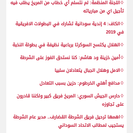
♢اللجنة المنظمة: لم نتسلم أي خطاب من المريخ يطلب فيه
تأجيل اي من مبارياته
♢الكاف: 4 إندية سودانية تشارك في البطولات الافريقية
في 2019
♢الهلال يكتسح السوكرتا برباعية نظيفة في بطولة النخبة
♢أمين خزينة ود هاشم: كنا نستحق الفوز على الشرطة
♢الامل وهلال الجبال يتعادلان سلبيا
♢مدافع أهلي الخرطوم: حزين بسبب التعادل
♢حارس الجيش السوري: المريخ فريق كبير ولكننا قادرون
على تجاوزه
♢اهمها ترحيل فريق الشرطة القضارف.. مدير عام الشرطة
يستجيب لمطالب الاتحاد السوداني