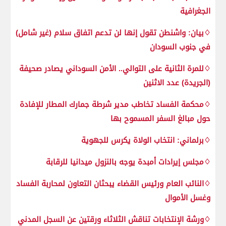
الجغرافية
♢بيان: واشنطن تقول إنها لن تدعم اتفاق سلام (غير شامل)
في جنوب السودان
♢للمرة الثانية على التوالي.. الأمن السوداني يصادر صحيفة
(الجريدة) عدد الاثنين
♢محكمة الفساد تخاطب مدير شرطة جمارك المطار للإفادة
حول مبالغ السفر المسموح بها
♢برلماني: انتخاب الولاة يكرس للجهوية
♢مجلس إيرادات أمبدة يوجه بالنزول ميدانيا للرقابة
♢النائب العام ورئيس القضاء يبحثان التعاون لمحاربة الفساد
وغسل الأموال
♢ورشة الإنتخابات تناقش الثلاثاء ورقتين عن السجل المدني