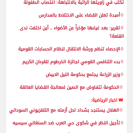
تكتب في زاويتها الراتبة بالانتباهة: اغتصاب الطفولة
♢أمبدة تعلن القضاء على الاختلاط بالمدارس
♢تقرير: بعد غيابها مؤخراً عن الأضواء .. أين اختفت ندى
القلعة؟
♢الإحصاء تنظم ورشة الانتقال لنظام الحسابات القومية
♢بدء التنافس القومي لجائزة الخرطوم للقرءان الكريم
♢وزير الزراعة يجتمع بحكومة النيل الابيض
♢الحكومة تتفاوض مع الصين لمعالجة القضايا العالقة
₩ اخبار الرياضية:
♢الهلال يستنجد بشداد لحل أزمته مع التلفزيوني السوداني
♢تأجيل النظر في شكوى حي العرب ضد السنغالي سيسيه