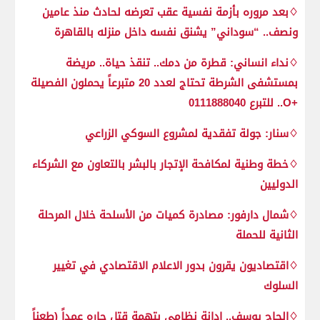
♢بعد مروره بأزمة نفسية عقب تعرضه لحادث منذ عامين
ونصف.. “سوداني” يشنق نفسه داخل منزله بالقاهرة
♢نداء انساني: قطرة من دمك.. تنقذ حياة.. مريضة
بمستشفى الشرطة تحتاج لعدد 20 متبرعاً يحملون الفصيلة
+O.. للتبرع 0111888040
♢سنار: جولة تفقدية لمشروع السوكي الزراعي
♢خطة وطنية لمكافحة الإتجار بالبشر بالتعاون مع الشركاء
الدوليين
♢شمال دارفور: مصادرة كميات من الأسلحة خلال المرحلة
الثانية للحملة
♢اقتصاديون يقرون بدور الاعلام الاقتصادي في تغيير
السلوك
♢الحاج يوسف.. إدانة نظامي بتهمة قتل جاره عمداً (طعناً