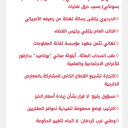
بسونكي) بسبب حرق نفايات
♢الدرديري يتلقى رسالة تهنئة من رصيفه الأمريكي
♢النائب العام يلتقي برئيس القضاء
♢تهاني تثمن جهود مؤسسة تقانة المعلومات
♢عقب انسحاب البعثة.. أيلولة مباني “يوناميد” بدارفور
للأغراض الاجتماعية والعلمية
♢التجارة تشجيع القطاع الخاص للمشاركة بالمعارض
الخارجية
♢مسؤول رفيع: لا قرار بشأن زيادة أسعار الخبز
♢الترتيب لوضع مصفوفة تنفيذية لحوافز المغتربين
♢وطني غرب كردفان: لا اتجاه لتغيير الحكومة