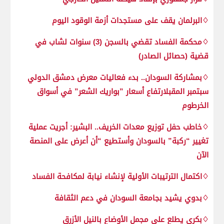
♢البرلمان يقف على مستجدات أزمة الوقود اليوم
♢محكمة الفساد تقضي بالسجن (3) سنوات لشاب في
قضية (حصائل الصادر)
♢بمشاركة السودان.. بدء فعاليات معرض دمشق الدولي
سبتمبر المقبلارتفاع أسعار ”بواريك الشعر” في أسواق
الخرطوم
♢خاطب حفل توزيع معدات الخريف.. البشير: أجريت عملية
تغيير “ركبة” بالسودان وأستطيع “أن أعرض على المنصة
الآن
♢اكتمال الترتيبات الأولية لإنشاء نيابة لمكافحة الفساد
♢بدوي يشيد بجامعة السودان في دعم الثقافة
♢بكري يطلع على مجمل الأوضاع بالنيل الأزرق