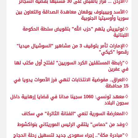
♢الأردن ... قرار بالقبض على 30 مشتبها بقضية السجائر
♢الأسد وبيبيلوف يوقعان معاهدة الصداقة والتعاون بين
سوريا وأوسيتيا الجنوبية
♢غوتيريش يتهم "حزب الله" بتقويض سلطة الحكومة
اللبنانية
♢الإمارات تأمر بتوقيف 3 من مشاهير "السوشيال ميديا"
رقصوا "كيكي"
♢"رابطة المستقلين الكرد السوريين" تفتتح أول مكتب لها
في عفرين
♢العراق.. مفوضية الانتخابات تنهي فرز الأصوات يدويا في
15 محافظة
♢معهد تونسي: 1060 سجينا مدانا في قضايا إرهابية داخل
سجون البلاد
♢المعارضة السورية تنعي "الفنانة الثائرة" مي سكاف
♢وفد من "حماس" يلتقي الرئيس الموريتاني بنواكشوط
♢"مبادرة مكة".. إجراء سعودي جديد لتسهيل رحلة الحجاج