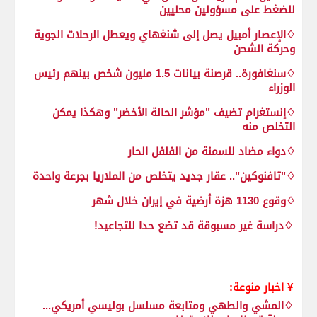
للضغط على مسؤولين محليين
♢الإعصار أمبيل يصل إلى شنغهاي ويعطل الرحلات الجوية
وحركة الشحن
♢سنغافورة.. قرصنة بيانات 1.5 مليون شخص بينهم رئيس
الوزراء
♢إنستغرام تضيف "مؤشر الحالة الأخضر" وهكذا يمكن
التخلص منه
♢دواء مضاد للسمنة من الفلفل الحار
♢"تافنوكين".. عقار جديد يتخلص من الملاريا بجرعة واحدة
♢وقوع 1130 هزة أرضية في إيران خلال شهر
♢دراسة غير مسبوقة قد تضع حدا للتجاعيد!
¥ اخبار منوعة:
♢المشي والطهي ومتابعة مسلسل بوليسي أمريكي...