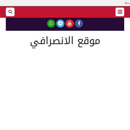
-->
موقع الانصرافي