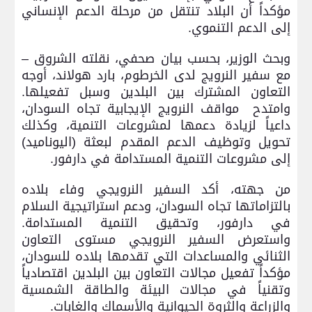
مؤكداً أن البلاد تنتقل من مرحلة الدعم الإنساني
إلى الدعم التنموي.
وبحث الوزير، بحسب بيان صحفي، نقلته الشروق –
مع سفير النرويج لدى الخرطوم، بارد هولاند، أوجه
التعاون المشترك بين البلدين وسبل تفعيلها.
وامتدح مواقف النرويج الإيجابية تجاه السودان،
داعياً لزيادة دعمها لمشروعات التنمية، وكذلك
تحويل وتوظيف الدعم المقدم لبعثة (اليوناميد)
إلى مشروعات التنمية المستدامة في دارفور.
من جهته، أكد السفير النرويجي وفاء بلاده
بالتزاماتها تجاه السودان، ودعم استراتيجية السلام
في دارفور، وتحقيق التنمية المستدامة.
واستعرض السفير النرويجي مستوى التعاون
الثنائي والمساعدات التي تقدمها بلاده للسودان،
مؤكداً تفعيل مجالات التعاون بين البلدين اقتصادياً
وتقنياً في مجالات البيئة والطاقة الشمسية
والزراعة والثروة الحيوانية والأسماك والغابات.