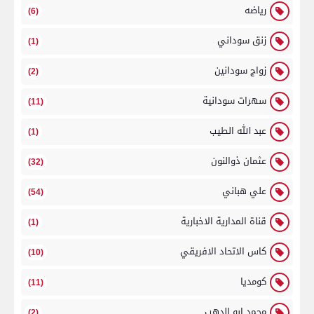
رياضه
(6)
زنق سوداني
(1)
زواج سودانين
(2)
سهرات سودانية
(11)
عبد الله الطيب
(1)
عثمان ذوالنون
(32)
علي هباني
(54)
قناة المدارية الاخبارية
(1)
كاس الاتحاد الافريقي
(10)
كومديا
(11)
محمد ابو الدهب
(2)