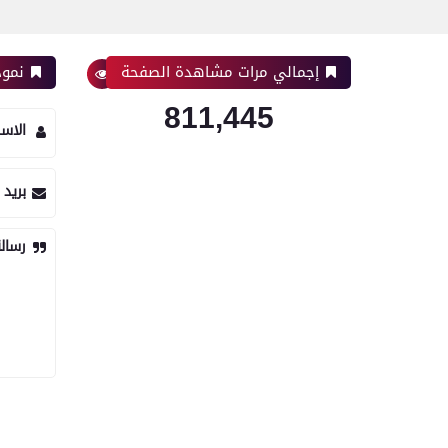
إجمالي مرات مشاهدة الصفحة
نموذ
811,445
الاس
بريد 
رسال