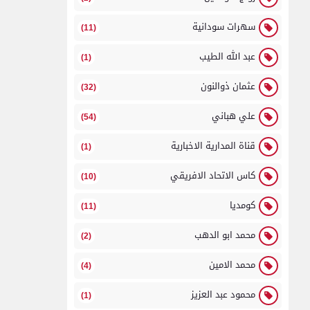
سهرات سودانية
(11)
عبد الله الطيب
(1)
عثمان ذوالنون
(32)
علي هباني
(54)
قناة المدارية الاخبارية
(1)
كاس الاتحاد الافريقي
(10)
كومديا
(11)
محمد ابو الدهب
(2)
محمد الامين
(4)
محمود عبد العزيز
(1)