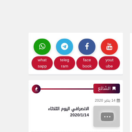
what
teleg
face
yout
sapp
ram
book
ube
الشائع
14 يناير 2020
الانصرافي اليوم الثلاثاء
2020/1/14