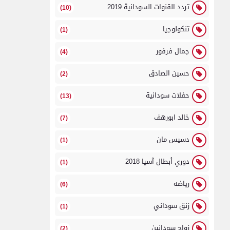
تردد القنوات السودانية 2019
(10)
تنكولوجيا
(1)
جمال فرفور
(4)
حسين الصادق
(2)
حفلات سودانية
(13)
خالد ابورهف
(7)
دسيس مان
(1)
دوري أبطال آسيا 2018
(1)
رياضه
(6)
زنق سوداني
(1)
زواج سودانين
(2)