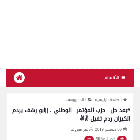
الأقسام
الصفحة الرئيسية
خالد ابورهف
#بعد حل _حزب المؤتمر _الوطني . ||ابو رهف يردم
الكيزان ردم تقيل ✌✌
06 ديسمبر 2019
غير معروف
خط المقالة