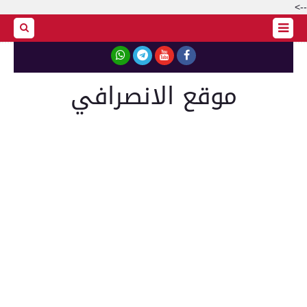
-->
موقع الانصرافي