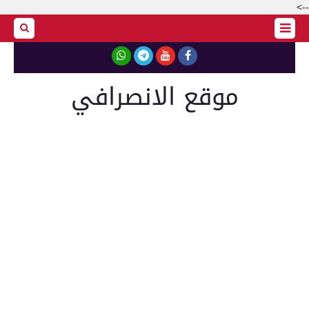
-->
موقع الانصرافي