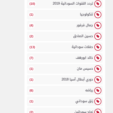
تردد القنوات السودانية 2019
(10)
تنكولوجيا
(1)
جمال فرفور
(4)
حسين الصادق
(2)
حفلات سودانية
(13)
خالد ابورهف
(7)
دسيس مان
(1)
دوري أبطال آسيا 2018
(1)
رياضه
(6)
زنق سوداني
(1)
زواج سودانين
(2)