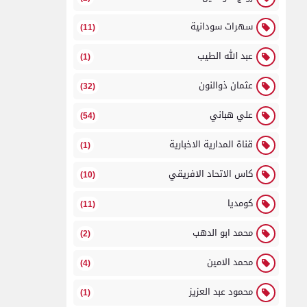
سهرات سودانية
(11)
عبد الله الطيب
(1)
عثمان ذوالنون
(32)
علي هباني
(54)
قناة المدارية الاخبارية
(1)
كاس الاتحاد الافريقي
(10)
كومديا
(11)
محمد ابو الدهب
(2)
محمد الامين
(4)
محمود عبد العزيز
(1)