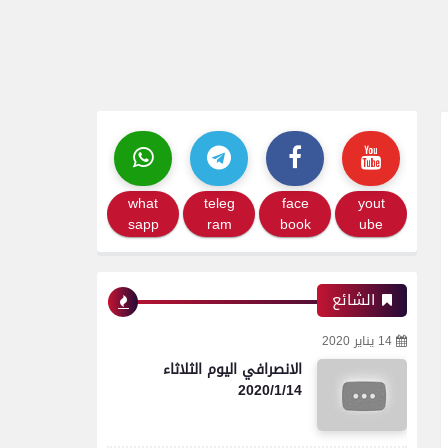
what
teleg
face
yout
sapp
ram
book
ube
الشائع
14 يناير 2020
الانصرافي اليوم الثلاثاء
2020/1/14