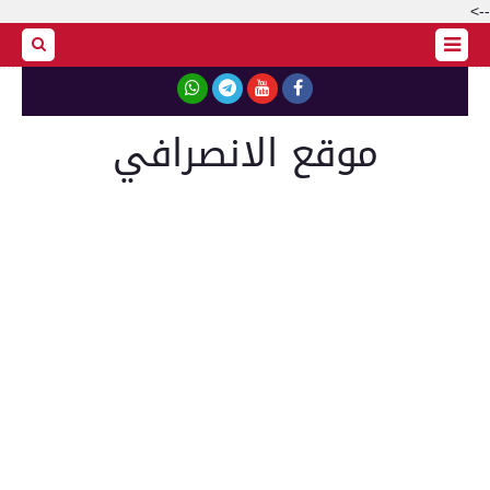
-->
موقع الانصرافي