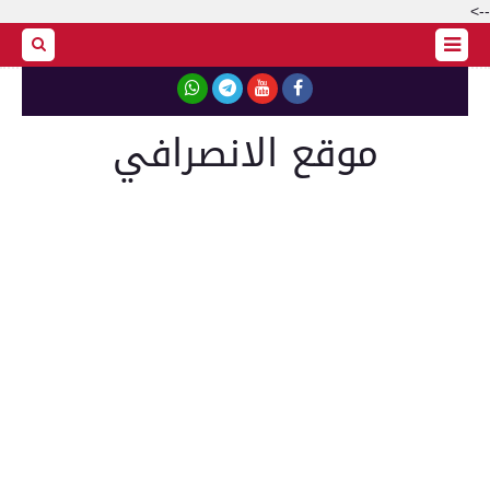
-->
موقع الانصرافي