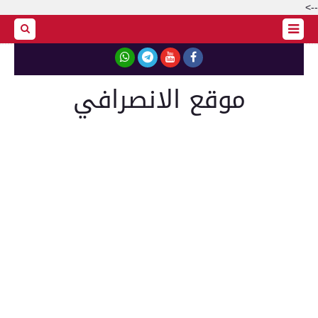
-->
موقع الانصرافي