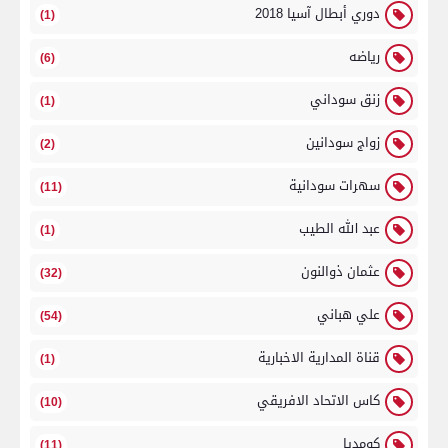
دوري أبطال آسيا 2018
(1)
رياضه
(6)
زنق سوداني
(1)
زواج سودانين
(2)
سهرات سودانية
(11)
عبد الله الطيب
(1)
عثمان ذوالنون
(32)
علي هباني
(54)
قناة المدارية الاخبارية
(1)
كاس الاتحاد الافريقي
(10)
كومديا
(11)