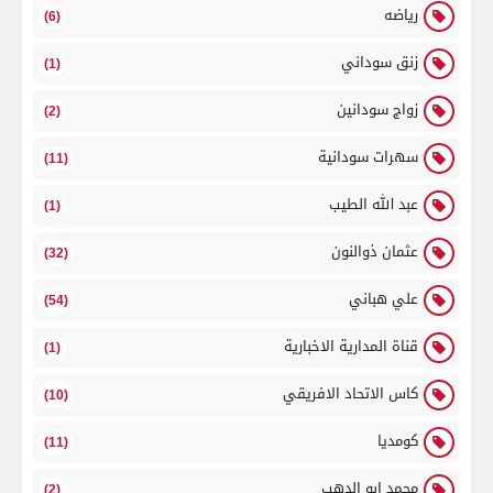
رياضه
(6)
زنق سوداني
(1)
زواج سودانين
(2)
سهرات سودانية
(11)
عبد الله الطيب
(1)
عثمان ذوالنون
(32)
علي هباني
(54)
قناة المدارية الاخبارية
(1)
كاس الاتحاد الافريقي
(10)
كومديا
(11)
محمد ابو الدهب
(2)