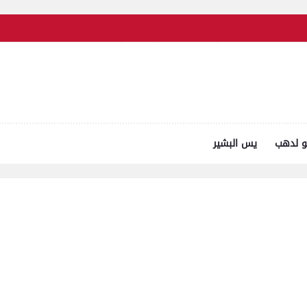
و لدهب
يس البشير