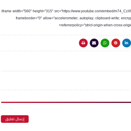
<iframe width="560" height="315" src="https://www.youtube.com/embed/m74_C
frameborder="0" allow="accelerometer; autoplay; clipboard-write; encry
referrerpolicy="strict-origin-when-cross-origi
إرسال تعليق