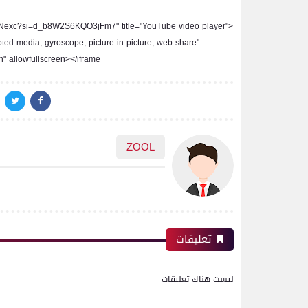
zXNexc?si=d_b8W2S6KQO3jFm7" title="YouTube video player"
pted-media; gyroscope; picture-in-picture; web-share"
n" allowfullscreen></iframe>
ZOOL
تعليقات
ليست هناك تعليقات