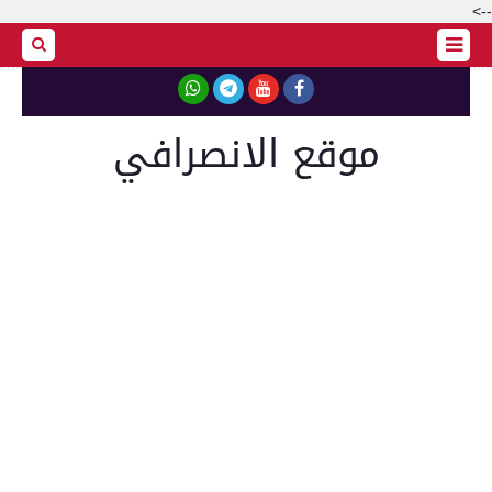
-->
موقع الانصرافي