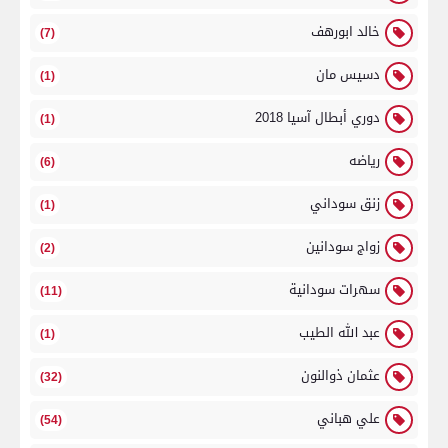
خالد ابورهف
(7)
دسيس مان
(1)
دوري أبطال آسيا 2018
(1)
رياضه
(6)
زنق سوداني
(1)
زواج سودانين
(2)
سهرات سودانية
(11)
عبد الله الطيب
(1)
عثمان ذوالنون
(32)
علي هباني
(54)